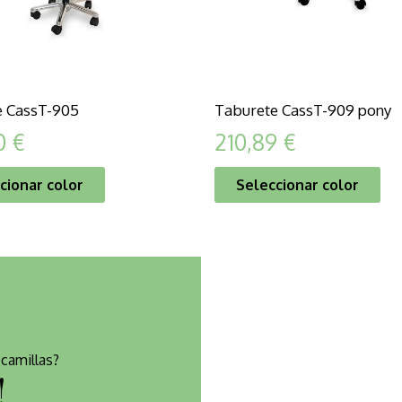
e CassT-905
Taburete CassT-909 pony
0
€
210,89
€
cionar color
Seleccionar color
camillas?
!