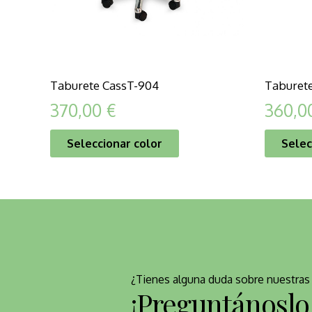
Taburete CassT-904
Taburet
370,00
€
360,0
Seleccionar color
Selec
¿Tienes alguna duda sobre nuestras 
¡Preguntánoslo