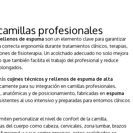
camillas profesionales
rellenos de espuma
son un elemento clave para garantizar
a correcta ergonomía durante tratamientos clínicos, terapias,
ones de fisioterapia. Un acolchado adecuado no solo mejora
o que también facilita el trabajo del profesional y reduce
rolongados.
arás
cojines técnicos y rellenos de espuma de alta
icamente para su integración en camillas profesionales.
 anatómicas y de posicionamiento, fabricadas en
espuma
esistentes al uso intensivo y preparadas para entornos clínicos
iten personalizar el nivel de confort de la camilla,
as del cuerpo como cabeza, cervicales, zona lumbar, brazos
o funcional y a sus cortes precisos, estos acolchados se