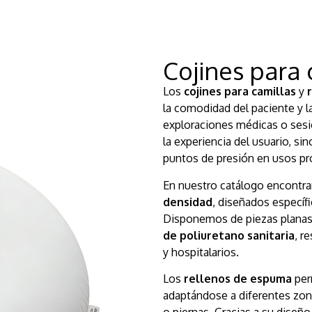
Cojines para 
Los
cojines para camillas
y
la comodidad del paciente y l
exploraciones médicas o sesi
la experiencia del usuario, sin
puntos de presión en usos p
En nuestro catálogo encontr
densidad
, diseñados específ
Disponemos de piezas planas,
de poliuretano sanitaria
, r
y hospitalarios.
Los
rellenos de espuma
perm
adaptándose a diferentes zon
o piernas. Gracias a su diseñ