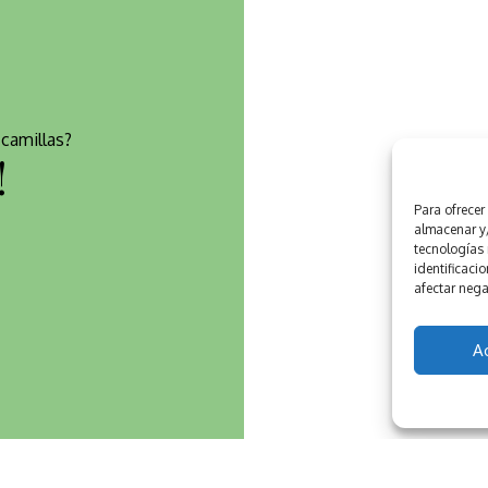
camillas?
!
Para ofrecer
almacenar y/
tecnologías
identificacio
afectar nega
A