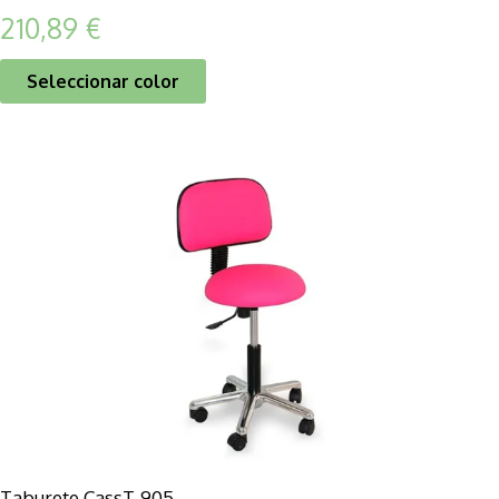
210,89
€
Seleccionar color
Taburete CassT-905