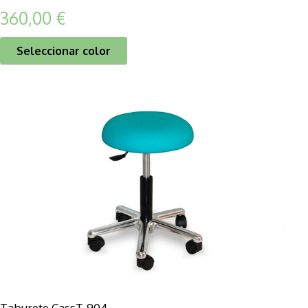
360,00
€
Seleccionar color
Taburete CassT-904