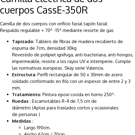
cuerpos CassE-350R
Camilla de dos cuerpos con orificio facial tapón facial
Respaldo regulable + 70º -15º mediante resorte de gas
Tapizado
: Tablero de fibras de madera recubierto de
espuma de 7cm, densidad 30kg
Revestido de polipiel ignifuga, anti-bacteriana, anti-hongos,
impermeable, resiste a los rayos UV e intemperie. Cumple
las normativas europeas. Skay serie Valencia.
Estructura
: Perfil rectangular de 50 x 30mm de acero
soldado conformado en frío con un espesor de entre 2 y 3
mm.
Tratamiento
: Pintura epoxi cocida en horno 250º.
Ruedas
: Escamotables R-4 de 7,5 cm de
diámetro (Aptas para traslados cortos y ocasionales
de personas )
Medidas
:
Largo 190cm.
Ancho 62cm / 70cm.